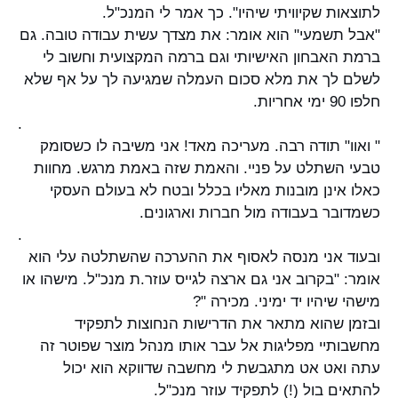
לתוצאות שקיוויתי שיהיו". כך אמר לי המנכ"ל.
"אבל תשמעי" הוא אומר: את מצדך עשית עבודה טובה. גם
ברמת האבחון האישיותי וגם ברמה המקצועית וחשוב לי
לשלם לך את מלא סכום העמלה שמגיעה לך על אף שלא
חלפו 90 ימי אחריות.
.
" ואוו" תודה רבה. מעריכה מאד! אני משיבה לו כשסומק
טבעי השתלט על פניי. והאמת שזה באמת מרגש. מחוות
כאלו אינן מובנות מאליו בכלל ובטח לא בעולם העסקי
כשמדובר בעבודה מול חברות וארגונים.
.
ובעוד אני מנסה לאסוף את ההערכה שהשתלטה עלי הוא
אומר: "בקרוב אני גם ארצה לגייס עוזר.ת מנכ"ל. מישהו או
מישהי שיהיו יד ימיני. מכירה "?
ובזמן שהוא מתאר את הדרישות הנחוצות לתפקיד
מחשבותיי מפליגות אל עבר אותו מנהל מוצר שפוטר זה
עתה ואט אט מתגבשת לי מחשבה שדווקא הוא יכול
להתאים בול (!) לתפקיד עוזר מנכ"ל.