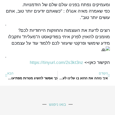
ומעמיקים נפתח בפנינו עולם שלם של הזדמנויות.
כפי שאמרה מאיה אנג'לו : "כשאתם יודעים יותר טוב, אתם
עושים יותר טוב".
.
רוצים לדעת את העוצמות והחוזקות הייחודיות לכם?
מוזמנים להאזין לפרק איתי בפודקאסט ה"מעלית" ותקבלו
מידע שימושי ופרקטי שיעזור לכם ללמוד עוד על עצמכם
.
הקישור כאן>>
https://tinyurl.com/2s3kt3nz
הקודם
הבא
איך נזהה את הרגע בו עלינו לעצור ולחשב מסלול חדש?
כך אפשר להשיג מטרות מפתיעות! כשעולם ההשמה פוגש את הנומרולוגיה
בואו ניפגש